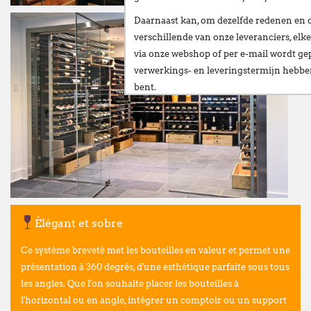
Daarnaast kan, om dezelfde redenen en 
verschillende van onze leveranciers,
elke
via onze webshop of per e-mail
wordt gep
verwerkings- en leveringstermijn hebb
bent.
Wij stellen alles in het werk om deze ve
te beperken en danken u oprecht voor u
Vanaf
maandag 24 augustus
verwelkomen
nieuwe vestiging op het volgende adres:
Broekweg 12W
1601 Sint-Pieters-Leeuw
Élégant et sobre
Wij wensen u een fijne zomer!
Ce système breveté met les bouteilles en valeur et permet une
François Dubaere en Géraldine Dubaere
présentation à 360 degrés, d'une esthétique parfaite sous tous
les angles. Que l'on souhaite placer les bouteilles à
--------------------------------------------------
l'horizontal ou en angle, intégrer un comptoir ou un support
Chers clients,