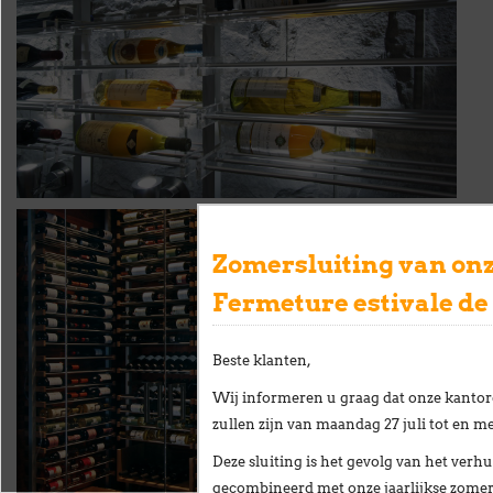
Zomersluiting van onz
Fermeture estivale de
Beste klanten,
Wij informeren u graag dat onze kantor
zullen zijn van
maandag 27 juli tot en me
Deze sluiting is het gevolg van het
verhu
gecombineerd met onze
jaarlijkse zome