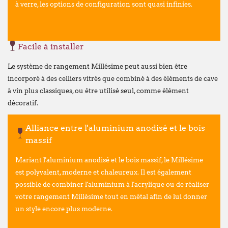
à verre, les options de configuration sont quasi infinies.
Nous vous informons que nos bureaux s
fermés
du lundi 27 juillet au vendredi 21
Cette fermeture est liée au
déménagement
Facile à installer
qu'à notre
fermeture estivale annuelle
.
Le système de rangement Millésime peut aussi bien être
Par ailleurs, en raison de ces mêmes circ
incorporé à des celliers vitrés que combiné à des éléments de cave
fermeture estivale de plusieurs de nos f
à vin plus classiques, ou être utilisé seul, comme élément
commande passée via notre webshop ou p
décoratif.
juillet
pourra subir un délai de traitemen
qu'à l'habitude.
Alliance entre l'aluminium anodisé et le bois
massif
Nous mettons tout en œuvre pour limiter 
remercions sincèrement pour votre co
Mariant l'aluminium anodisé et le bois massif, le Millésime
À partir du
lundi 24 août
, nous aurons le
est polyvalent, moderne et chaleureux. Il est également
dans nos nouveaux locaux à l'adresse sui
possible de combiner l'aluminium à l'acrylique ou de réaliser
votre rangement Millésime tout en métal afin de lui donner
Broekweg 12W
un style encore plus moderne.
1620 Drogenbos