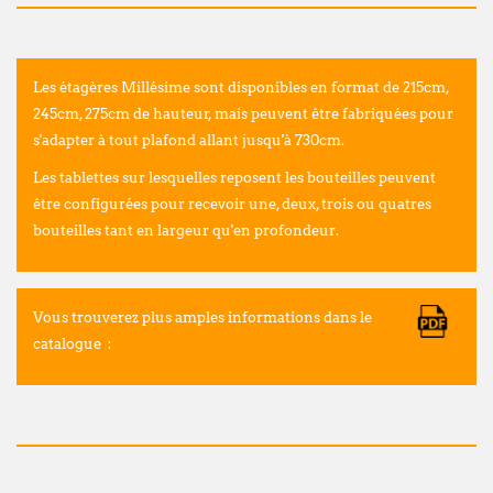
Les étagères Millésime sont disponibles en format de 215cm,
245cm, 275cm de hauteur, mais peuvent être fabriquées pour
s'adapter à tout plafond allant jusqu'à 730cm.
Les tablettes sur lesquelles reposent les bouteilles peuvent
être configurées pour recevoir une, deux, trois ou quatres
bouteilles tant en largeur qu'en profondeur.
Vous trouverez plus amples informations dans le
catalogue :