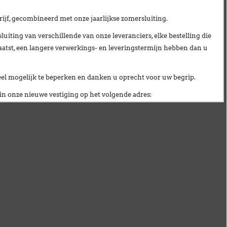
ijf
, gecombineerd met onze
jaarlijkse zomersluiting
.
uiting van verschillende van onze leveranciers,
elke bestelling die
aatst, een langere verwerkings- en leveringstermijn hebben dan u
veel mogelijk te beperken en danken u oprecht voor uw begrip.
n onze nieuwe vestiging op het volgende adres:
ionnellement fermés
du lundi 27 juillet au vendredi 21 août inclus
.