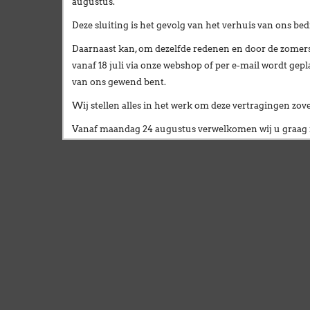
augustus
.
Deze sluiting is het gevolg van het
verhuis van ons bedr
Daarnaast kan, om dezelfde redenen en door de zomersl
vanaf 18 juli via onze webshop of per e-mail
wordt gepl
van ons gewend bent.
Wij stellen alles in het werk om deze vertragingen zo
Vanaf
maandag 24 augustus
verwelkomen wij u graag i
Broekweg 12W
1601 Sint-Pieters-Leeuw
Wij wensen u een fijne zomer!
François Dubaere en Géraldine Dubaere
------------------------------------------------------
Chers clients,
Nous vous informons que nos bureaux seront except