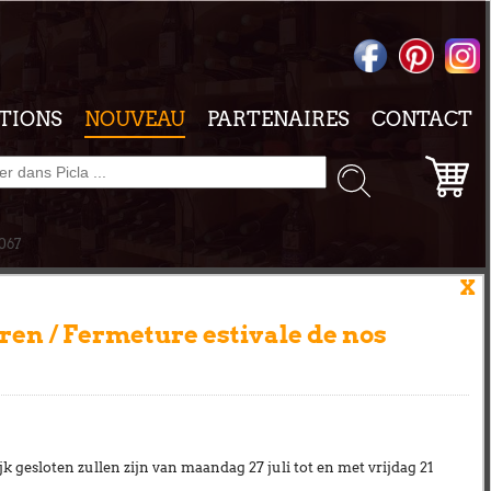
TIONS
NOUVEAU
PARTENAIRES
CONTACT
ES -
067
X
en / Fermeture estivale de nos
k gesloten zullen zijn van
maandag 27 juli tot en met vrijdag 21