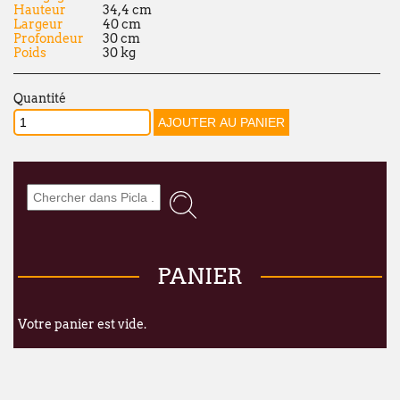
Chers clients,
Hauteur
34,4 cm
Largeur
40 cm
Nous vous informons que nos bureaux s
Profondeur
30 cm
Poids
30 kg
fermés
du lundi 27 juillet au vendredi 21
Cette fermeture est liée au
déménagement
Quantité
qu'à notre
fermeture estivale annuelle
.
Par ailleurs, en raison de ces mêmes circ
fermeture estivale de plusieurs de nos f
commande passée via notre webshop ou p
juillet
pourra subir un délai de traitemen
qu'à l'habitude.
Nous mettons tout en œuvre pour limiter 
PANIER
remercions sincèrement pour votre co
À partir du
lundi 24 août
, nous aurons le
Votre panier est vide.
dans nos nouveaux locaux à l'adresse sui
Broekweg 12W
1620 Drogenbos