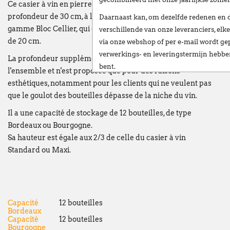
Ce casier à vin en pierre blanche est réalisé avec une
profondeur de 30 cm, à la différence de l'ensemble de la
Daarnaast kan, om dezelfde redenen en 
gamme Bloc Cellier, qui est proposée avec une profondeur
verschillende van onze leveranciers,
elke
de 20 cm.
via onze webshop of per e-mail
wordt gep
verwerkings- en leveringstermijn hebb
La profondeur supplémentaire ne modifie pas la stabilité de
bent.
l'ensemble et n'est proposée que pour des raisons
esthétiques, notamment pour les clients qui ne veulent pas
Wij stellen alles in het werk om deze ve
que le goulot des bouteilles dépasse de la niche du vin.
te beperken en danken u oprecht voor u
Il a une capacité de stockage de 12 bouteilles, de type
Vanaf
maandag 24 augustus
verwelkomen
Bordeaux ou Bourgogne.
nieuwe vestiging op het volgende adres:
Sa hauteur est égale aux 2/3 de celle du casier à vin
Broekweg 12W
Standard ou Maxi.
1601 Sint-Pieters-Leeuw
Wij wensen u een fijne zomer!
François Dubaere en Géraldine Dubaere
Capacité
12 bouteilles
Bordeaux
--------------------------------------------------
Capacité
12 bouteilles
Bourgogne