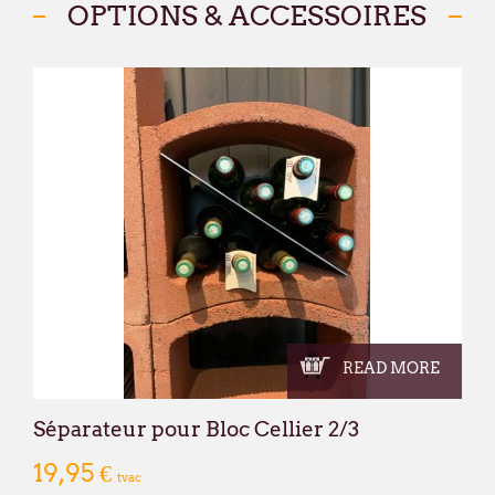
OPTIONS & ACCESSOIRES
Nous vous souhaitons un excellent été !
François Dubaere et Géraldine Dubaere
READ MORE
Séparateur pour Bloc Cellier 2/3
19,95 €
tvac