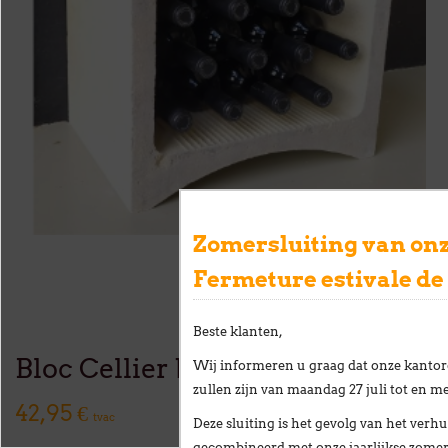
Zomersluiting van onz
Fermeture estivale de
Beste klanten,
Bloc Cellier blanc 2/3 XL
Wij informeren u graag dat onze kantor
zullen zijn van
maandag 27 juli tot en me
42,95 €
tvac
Deze sluiting is het gevolg van het
verhu
gecombineerd met onze
jaarlijkse zome