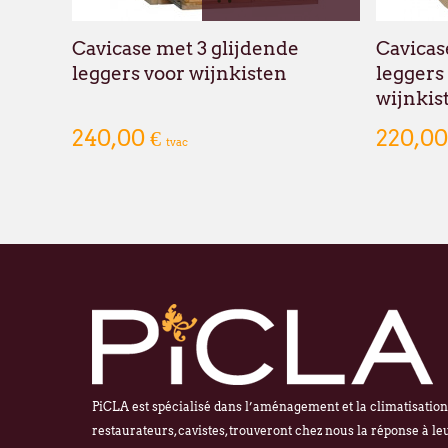
Cavicase met 3 glijdende
Cavicas
leggers voor wijnkisten
leggers 
wijnkis
240,00 €
220,00
tvac
PiCLA est spécialisé dans l’aménagement et la climatisation d
restaurateurs, cavistes, trouveront chez nous la réponse à le