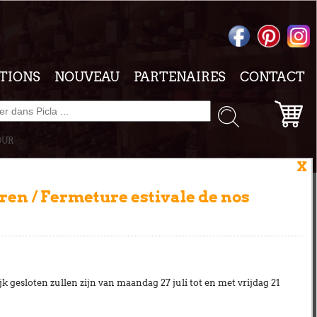
TIONS
NOUVEAU
PARTENAIRES
CONTACT
OUR
X
antes
en / Fermeture estivale de nos
PANIER
3
k gesloten zullen zijn van
maandag 27 juli tot en met vrijdag 21
. Chaque
Votre panier est vide.
angements