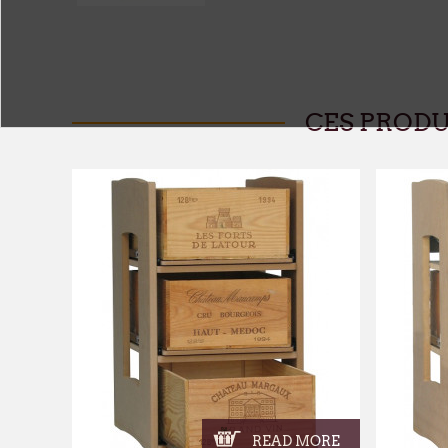
CES PROD
READ MORE