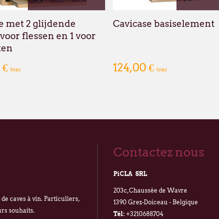
e met 2 glijdende
Cavicase basiselement
voor flessen en 1 voor
ten
 €
124,00 €
tvac
tvac
Contactez nous
PiCLA SRL
203c, Chaussée de Wavre
e caves à vin. Particuliers,
1390 Grez-Doiceau - Belgique
urs souhaits.
Tél:
+3210688704