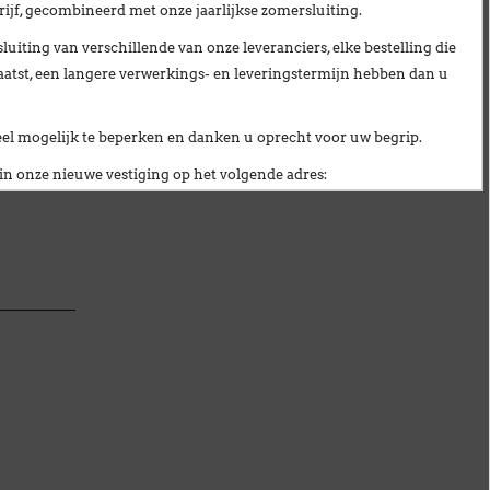
ijf
, gecombineerd met onze
jaarlijkse zomersluiting
.
et le
uiting van verschillende van onze leveranciers,
elke bestelling die
aatst, een langere verwerkings- en leveringstermijn hebben dan u
bles par
glables en
veel mogelijk te beperken en danken u oprecht voor uw begrip.
n onze nieuwe vestiging op het volgende adres:
ionnellement fermés
du lundi 27 juillet au vendredi 21 août inclus
.
ciété
ainsi qu'à notre
fermeture estivale annuelle
.