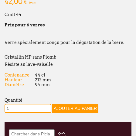
42,00 €
tvac
François Dubaere en Géraldine Dubaere
Craft 44
--------------------------------------------------
Prix pour 6 verres
Chers clients,
Nous vous informons que nos bureaux s
Verre spécialement conçu pour la dégustation de la bière.
fermés
du lundi 27 juillet au vendredi 21
Cette fermeture est liée au
déménagement
Cristallin HP sans Plomb
qu'à notre
fermeture estivale annuelle
.
Résiste au lave-vaiselle
Par ailleurs, en raison de ces mêmes circ
Contenance
44 cl
Hauteur
212 mm
fermeture estivale de plusieurs de nos f
Diamètre
94 mm
commande passée via notre webshop ou p
juillet
pourra subir un délai de traitemen
Quantité
qu'à l'habitude.
Nous mettons tout en œuvre pour limiter 
remercions sincèrement pour votre co
À partir du
lundi 24 août
, nous aurons le