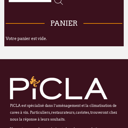
dans nos nouveaux locaux à l'adresse sui
Broekweg 12W
PANIER
1620 Drogenbos
Nous vous souhaitons un excellent été !
Votre panier est vide.
François Dubaere et Géraldine Dubaere
PiCLA est spécialisé dans l’aménagement et la climatisation de
caves à vin. Particuliers, restaurateurs, cavistes, trouveront chez
nous la réponse à leurs souhaits.