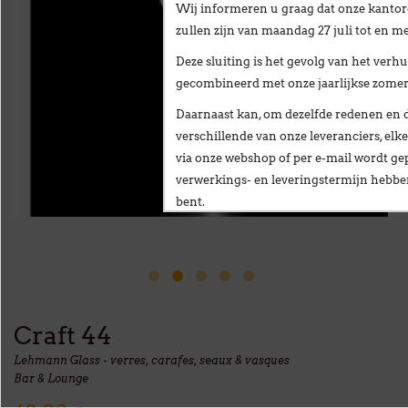
Wij informeren u graag dat onze kantor
zullen zijn van
maandag 27 juli tot en me
Deze sluiting is het gevolg van het
verhu
gecombineerd met onze
jaarlijkse zome
Daarnaast kan, om dezelfde redenen en 
verschillende van onze leveranciers,
elke
via onze webshop of per e-mail
wordt gep
verwerkings- en leveringstermijn hebb
bent.
Wij stellen alles in het werk om deze ve
te beperken en danken u oprecht voor u
Vanaf
maandag 24 augustus
verwelkomen
nieuwe vestiging op het volgende adres:
Craft 44
Broekweg 12W
Lehmann Glass - verres, carafes, seaux & vasques
1601 Sint-Pieters-Leeuw
Bar & Lounge
Wij wensen u een fijne zomer!