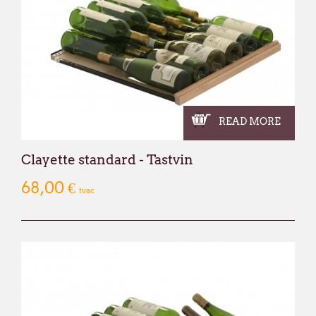
1620 Drogenbos
Nous vous souhaitons un excellent été !
François Dubaere et Géraldine Dubaere
READ MORE
Clayette standard - Tastvin
68,00 €
tvac