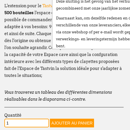
Deze sluiting is het gevolg van het
verhu
L'extension pour le
Tastvin Espace 900
augmente de
gecombineerd met onze
jaarlijkse zome
500 bouteilles
l'espace de stockage. C'est aini qu'il est
Daarnaast kan, om dezelfde redenen en 
possible de commander un Espace avec la capacité la mieux
verschillende van onze leveranciers,
elke
adaptée à vos besoins: 900, 1400, 1900, 2400, 2900 bouteilles
via onze webshop of per e-mail
wordt gep
et ainsi de suite. Chaque configuration peut être commandée
verwerkings- en leveringstermijn hebb
dès l'origine ou obtenue au départ d'un Espace existant que
bent.
l'on souhaite agrandir. Cette possibilité d'adapter la taille et
la capacité de votre Espace cave ainsi que la confguration
Wij stellen alles in het werk om deze ve
intérieure avec les différents types de clayettes proposées
te beperken en danken u oprecht voor u
fait de l'Espace de Tastvin la solution idéale pour s'adapter à
Vanaf
maandag 24 augustus
verwelkomen
toutes le situations;
nieuwe vestiging op het volgende adres:
Broekweg 12W
Vous trouverez un tableau des différentes dimensions
réalisables dans le diaporama ci-contre.
1601 Sint-Pieters-Leeuw
Wij wensen u een fijne zomer!
Quantité
François Dubaere en Géraldine Dubaere
--------------------------------------------------