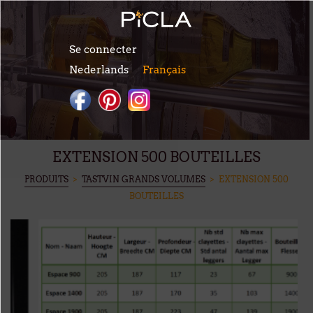
Aller au contenu principal
Se connecter
Nederlands
Français
EXTENSION 500 BOUTEILLES
VOUS ÊTES ICI
PRODUITS
>
TASTVIN GRANDS VOLUMES
> EXTENSION 500
BOUTEILLES