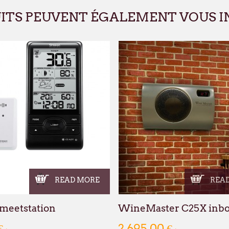
UITS PEUVENT ÉGALEMENT VOUS I
READ MORE
REA
 meetstation
WineMaster C25X inbo
€
2 695,00 €