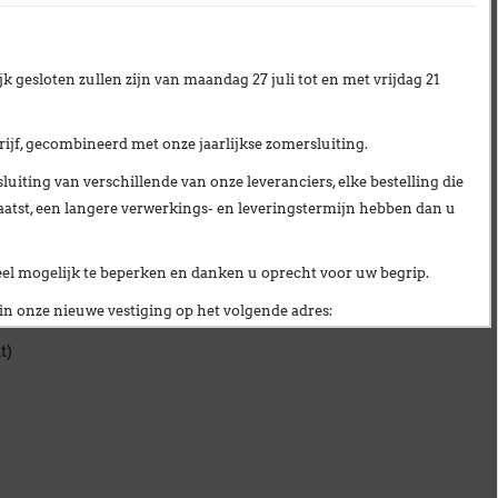
mander en
produits
k gesloten zullen zijn van
maandag 27 juli tot en met vrijdag 21
ais d'un
ijf
, gecombineerd met onze
jaarlijkse zomersluiting
.
uiting van verschillende van onze leveranciers,
elke bestelling die
400W
aatst, een langere verwerkings- en leveringstermijn hebben dan u
veel mogelijk te beperken en danken u oprecht voor uw begrip.
n onze nieuwe vestiging op het volgende adres:
t)