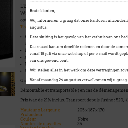
L'Espace 1400 est muni d'un
système de climatisation
Beste klanten,
WineMaster C25X. Une fonction chauffante est à com
option (WineMaster C25SX). Plus d'infos sur la
page de 
Wij informeren u graag dat onze kantoren uitzonderlij
'Fondis WineMaster'
.
augustus
.
Régulation de la température et hygrométrie par le bi
Deze sluiting is het gevolg van het
verhuis van ons bedr
microprocesseur
Daarnaast kan, om dezelfde redenen en door de zomersl
Puissance frigorifique 550W / Puissance absorbée 
vanaf 18 juli via onze webshop of per e-mail
wordt gepl
Alimentation électrique 230-240V-50 Hz
van ons gewend bent.
Niveau sonore à -1m et à -3m 45dB - 40 dB
Wij stellen alles in het werk om deze vertragingen zo
Eclairage Led intérieur
Vanaf
maandag 24 augustus
verwelkomen wij u graag i
Garantie de 10 ans sur la structure.
Broekweg 12W
Démontable et transportable ( en cas de déménagemen
1601 Sint-Pieters-Leeuw
Prix tvac de 21% inclus. Transport depuis l'usine : 520,-€
Wij wensen u een fijne zomer!
Hauteur x Largeur x
205 x 187 x 170
Profondeur
François Dubaere en Géraldine Dubaere
Couleur
Noire
Nombre de clayettes
35