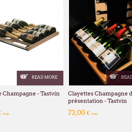
READ MORE
REA
e Champagne - Tastvin
Clayettes Champagne 
présentation - Tastvin
€
73,00 €
tvac
tvac