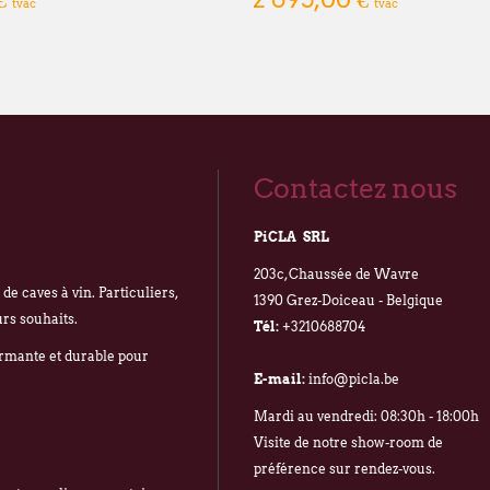
tvac
tvac
Contactez nous
PiCLA SRL
203c, Chaussée de Wavre
e caves à vin. Particuliers,
1390 Grez-Doiceau - Belgique
urs souhaits.
Tél:
+3210688704
ormante et durable pour
E-mail:
info@picla.be
Mardi au vendredi: 08:30h - 18:00h
Visite de notre show-room de
préférence sur rendez-vous.