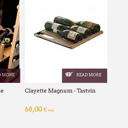
D MORE
READ MORE
de
Clayette Magnum - Tastvin
68,00 €
tvac