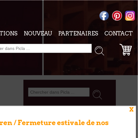
TIONS
NOUVEAU
PARTENAIRES
CONTACT
X
e
PANIER
en / Fermeture estivale de nos
à une étude
Votre panier est vide.