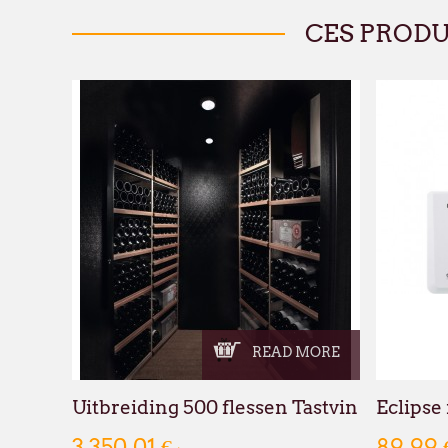
CES PROD
READ MORE
Uitbreiding 500 flessen Tastvin
Eclipse
3 350,01 €
89,99 