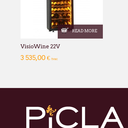
READ MORE
VisioWine 22V
3 535,00 €
tvac