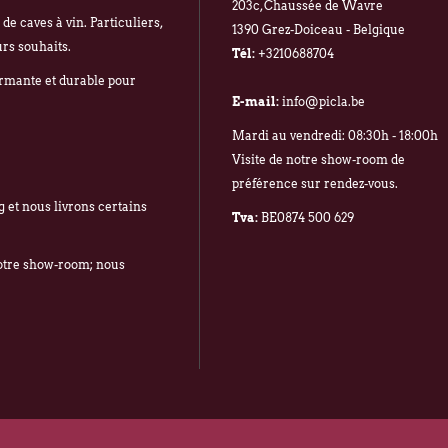
203c, Chaussée de Wavre
e caves à vin. Particuliers,
1390 Grez-Doiceau - Belgique
urs souhaits.
Tél:
+3210688704
ormante et durable pour
E-mail:
info@picla.be
Mardi au vendredi: 08:30h - 18:00h
Visite de notre show-room de
préférence sur rendez-vous.
 et nous livrons certains
Tva:
BE0874 500 629
notre show-room; nous