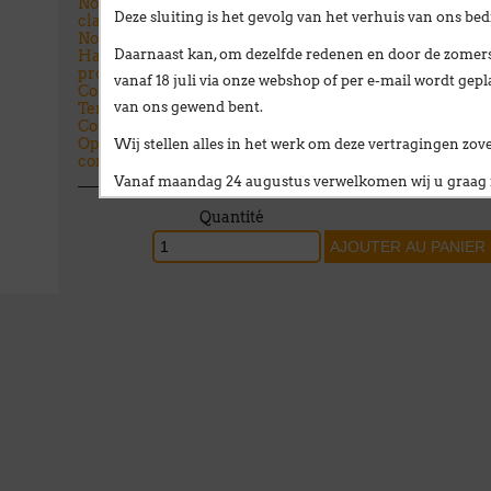
Nombre maximum de
8
Deze sluiting is het gevolg van het
verhuis van ons bedr
clayettes
Nombre de bouteilles
48
Daarnaast kan, om dezelfde redenen en door de zomersl
Hauteur x largeur x
158 x 60 x 50
profondeur (cm)
vanaf 18 juli via onze webshop of per e-mail
wordt gepl
Consommation quotidienne
0,65 kw
van ons gewend bent.
Température réglable
8 - 18°
Couleur
Noire
Options (accessoires à
Couleur différente
Wij stellen alles in het werk om deze vertragingen zo
commander en plus)
Vanaf
maandag 24 augustus
verwelkomen wij u graag i
Quantité
Broekweg 12W
1601 Sint-Pieters-Leeuw
Wij wensen u een fijne zomer!
François Dubaere en Géraldine Dubaere
------------------------------------------------------
Chers clients,
Nous vous informons que nos bureaux seront except
Cette fermeture est liée au
déménagement de notre so