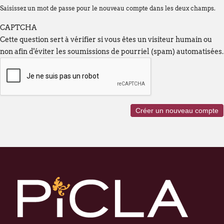
Saisissez un mot de passe pour le nouveau compte dans les deux champs.
--------------------------------------------------
CAPTCHA
Chers clients,
Cette question sert à vérifier si vous êtes un visiteur humain ou
Nous vous informons que nos bureaux s
non afin d'éviter les soumissions de pourriel (spam) automatisées.
fermés
du lundi 27 juillet au vendredi 21
Cette fermeture est liée au
déménagement
qu'à notre
fermeture estivale annuelle
.
Par ailleurs, en raison de ces mêmes circ
fermeture estivale de plusieurs de nos f
commande passée via notre webshop ou p
juillet
pourra subir un délai de traitemen
qu'à l'habitude.
Nous mettons tout en œuvre pour limiter 
remercions sincèrement pour votre co
À partir du
lundi 24 août
, nous aurons le
dans nos nouveaux locaux à l'adresse sui