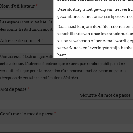
Nom d'utilisateur
*
Deze sluiting is het gevolg van het
verhu
gecombineerd met onze
jaarlijkse zome
Les espaces sont autorisés ; la ponctuation n'est pas autorisée à l'exception
Daarnaast kan, om dezelfde redenen en 
des points, traits d'union, apostrophes et tirets bas.
verschillende van onze leveranciers,
elke
Adresse de courriel
*
via onze webshop of per e-mail
wordt gep
verwerkings- en leveringstermijn hebb
bent.
Une adresse électronique valide. Le système enverra tous les courriels à
cette adresse. L'adresse électronique ne sera pas rendue publique et ne
Wij stellen alles in het werk om deze ve
sera utilisée que pour la réception d'un nouveau mot de passe ou pour la
te beperken en danken u oprecht voor u
réception de certaines notifications désirées.
Vanaf
maandag 24 augustus
verwelkomen
Mot de passe
*
nieuwe vestiging op het volgende adres:
Sécurité du mot de passe :
Broekweg 12W
1601 Sint-Pieters-Leeuw
Confirmer le mot de passe
*
Wij wensen u een fijne zomer!
François Dubaere en Géraldine Dubaere