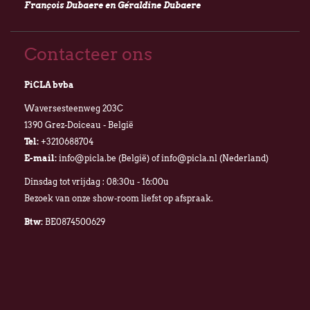
François Dubaere en Géraldine Dubaere
Contacteer ons
PiCLA bvba
Waversesteenweg 203C
1390 Grez-Doiceau - België
Tel:
+3210688704
E-mail:
info@picla.be (België) of info@picla.nl (Nederland)
Dinsdag tot vrijdag : 08:30u - 16:00u
Bezoek van onze show-room liefst op afspraak.
Btw:
BE0874500629