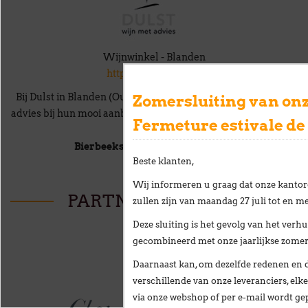
Wijnwinkel - Blanden
http://www.dulst.be/
Bij Dulst in Blanden (Oud-Heverlee) geven ze graag en goed
Zomersluiting van onz
advies bij hun mooi aanbod aan Spaanse, Italiaanse en Franse
Fermeture estivale de
wijnen.
Bierbeekstraat 21 - 3052 Blanden
Beste klanten,
Wij informeren u graag dat onze kantor
PARTNERS IN WINE
zullen zijn van
maandag 27 juli tot en me
Deze sluiting is het gevolg van het
verhu
gecombineerd met onze
jaarlijkse zome
Daarnaast kan, om dezelfde redenen en 
verschillende van onze leveranciers,
elke
via onze webshop of per e-mail
wordt gep