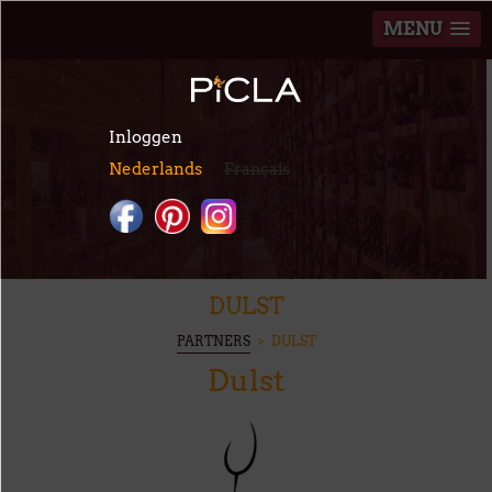
MENU
Overslaan en naar de inhoud gaan
Inloggen
Nederlands
Français
DULST
U BENT HIER
PARTNERS
> DULST
Dulst