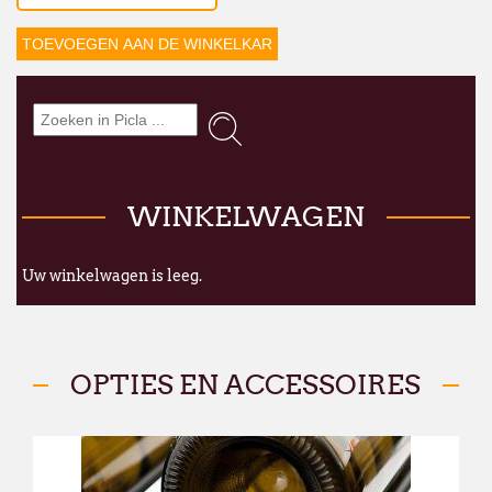
commande passée via notre webshop ou p
juillet
pourra subir un délai de traitemen
qu'à l'habitude.
Nous mettons tout en œuvre pour limiter 
remercions sincèrement pour votre co
À partir du
lundi 24 août
, nous aurons le
dans nos nouveaux locaux à l'adresse sui
WINKELWAGEN
Broekweg 12W
1620 Drogenbos
Uw winkelwagen is leeg.
Nous vous souhaitons un excellent été !
François Dubaere et Géraldine Dubaere
OPTIES EN ACCESSOIRES