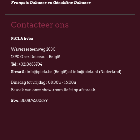
François Dubaere en Géraldine Dubaere
Contacteer ons
PiCLA bvba
Waversesteenweg 203C
1390 Grez-Doiceau - België
Tel:
+3210688704
E-mail:
info@picla.be (België) of info@picla.nl (Nederland)
Dinsdag tot vrijdag : 08:30u - 16:00u
Bezoek van onze show-room liefst op afspraak.
Btw:
BE0874500629