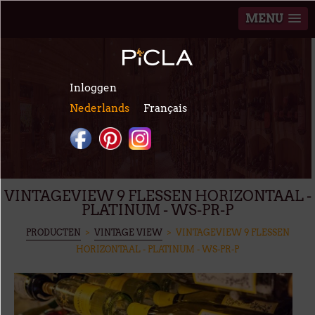
MENU
Overslaan en naar de inhoud gaan
Inloggen
Nederlands
Français
VINTAGEVIEW 9 FLESSEN HORIZONTAAL -
PLATINUM - WS-PR-P
U BENT HIER
PRODUCTEN
>
VINTAGE VIEW
> VINTAGEVIEW 9 FLESSEN
HORIZONTAAL - PLATINUM - WS-PR-P