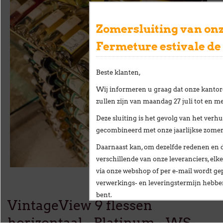
Zomersluiting van onz
Fermeture estivale de
Beste klanten,
Wij informeren u graag dat onze kantor
zullen zijn van
maandag 27 juli tot en me
Deze sluiting is het gevolg van het
verhu
gecombineerd met onze
jaarlijkse zome
Daarnaast kan, om dezelfde redenen en 
verschillende van onze leveranciers,
elke
via onze webshop of per e-mail
wordt gep
verwerkings- en leveringstermijn hebb
bent.
VintageView 9 flessen
Wij stellen alles in het werk om deze ve
horizontaal - Platinum - WS-