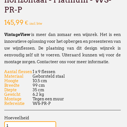
te beperken en danken u oprecht voor u
PR-P
Vanaf
maandag 24 augustus
verwelkomen
nieuwe vestiging op het volgende adres:
145,99 €
incl. btw
Broekweg 12W
VintageView
is meer dan zomaar een wijnrek. Het is een
1601 Sint-Pieters-Leeuw
innovatieve oplossing voor het opbergen en presenteren van
Wij wensen u een fijne zomer!
uw wijnflessen. De plaatsing van dit design wijnrek is
eenvoudig zelf uit te voeren. Uiteraard kunnen wij voor de
François Dubaere en Géraldine Dubaere
montage zorgen. Contacteer ons voor meer informatie.
--------------------------------------------------
Aantal flessen
1 x 9 flessen
Chers clients,
Materiaal
Geborsteld staal
Hoogte
10.5 cm
Nous vous informons que nos bureaux s
Breedte
99 cm
Diepte
35 cm
fermés
du lundi 27 juillet au vendredi 21
Gewicht
6.2 kg
Montage
Tegen een muur
Cette fermeture est liée au
déménagement
Referentie
WS-PR-P
qu'à notre
fermeture estivale annuelle
.
Par ailleurs, en raison de ces mêmes circ
Hoeveelheid
fermeture estivale de plusieurs de nos f