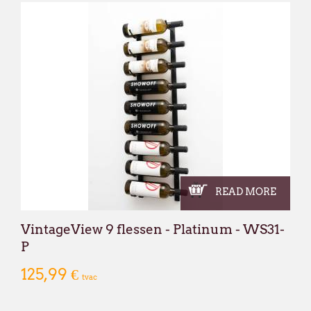
À partir du
lundi 24 août
, nous aurons le
dans nos nouveaux locaux à l'adresse sui
Broekweg 12W
1620 Drogenbos
Nous vous souhaitons un excellent été !
François Dubaere et Géraldine Dubaere
READ MORE
VintageView 9 flessen - Platinum - WS31-
P
125,99 €
tvac