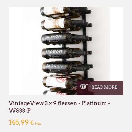
READ MORE
VintageView 3 x 9 flessen - Platinum -
WS33-P
145,99 €
tvac