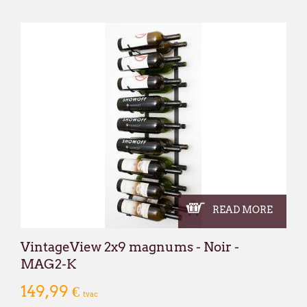
READ MORE
VintageView 2x9 magnums - Noir -
MAG2-K
149,99 €
tvac