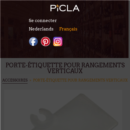
Aller au contenu principal
Se connecter
Nederlands
Français
PORTE-ÉTIQUETTE POUR RANGEMENTS
VERTICAUX
VOUS ÊTES ICI
ACCESSOIRES
> PORTE-ÉTIQUETTE POUR RANGEMENTS VERTICAUX