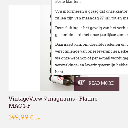
Beste klanten,
Wij informeren u graag dat onze kantor
zullen zijn van
maandag 27 juli tot en me
Deze sluiting is het gevolg van het
verhu
gecombineerd met onze
jaarlijkse zome
Daarnaast kan, om dezelfde redenen en 
verschillende van onze leveranciers,
elke
via onze webshop of per e-mail
wordt gep
verwerkings- en leveringstermijn hebb
bent.
Wij stellen alles in het werk om deze ve
READ MORE
te beperken en danken u oprecht voor u
VintageView 9 magnums - Platine -
Vanaf
maandag 24 augustus
verwelkomen
MAG1-P
nieuwe vestiging op het volgende adres:
Broekweg 12W
149,99 €
tvac
1601 Sint-Pieters-Leeuw