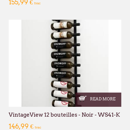
155,99 €
tvac
READ MORE
VintageView 12 bouteilles - Noir - WS41-K
146,99 €
tvac