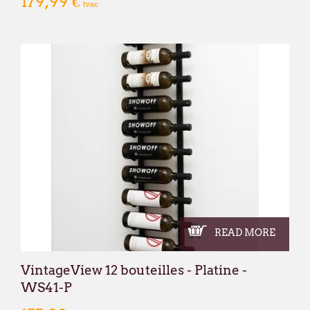
179,99 €
tvac
READ MORE
VintageView 12 bouteilles - Platine -
WS41-P