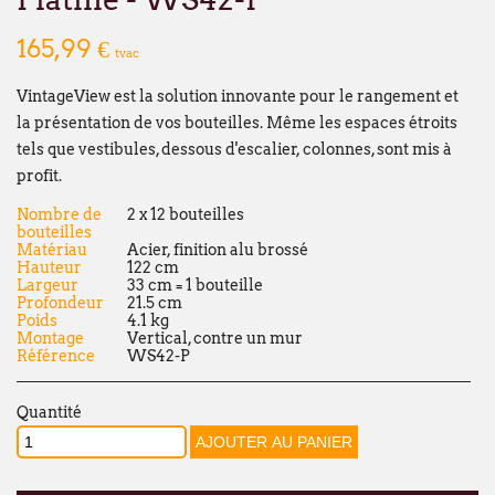
Broekweg 12W
165,99 €
tvac
1601 Sint-Pieters-Leeuw
VintageView est la solution innovante pour le rangement et
Wij wensen u een fijne zomer!
la présentation de vos bouteilles. Même les espaces étroits
François Dubaere en Géraldine Dubaere
tels que vestibules, dessous d'escalier, colonnes, sont mis à
profit.
--------------------------------------------------
Nombre de
2 x 12 bouteilles
Chers clients,
bouteilles
Matériau
Acier, finition alu brossé
Nous vous informons que nos bureaux s
Hauteur
122 cm
fermés
du lundi 27 juillet au vendredi 21
Largeur
33 cm = 1 bouteille
Profondeur
21.5 cm
Poids
4.1 kg
Cette fermeture est liée au
déménagement
Montage
Vertical, contre un mur
qu'à notre
fermeture estivale annuelle
.
Référence
WS42-P
Par ailleurs, en raison de ces mêmes circ
Quantité
fermeture estivale de plusieurs de nos f
commande passée via notre webshop ou p
juillet
pourra subir un délai de traitemen
qu'à l'habitude.