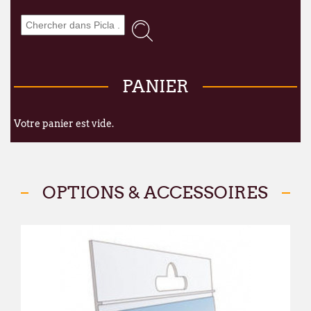
Nous mettons tout en œuvre pour limiter 
remercions sincèrement pour votre co
À partir du
lundi 24 août
, nous aurons le
dans nos nouveaux locaux à l'adresse sui
PANIER
Broekweg 12W
Votre panier est vide.
1620 Drogenbos
Nous vous souhaitons un excellent été !
François Dubaere et Géraldine Dubaere
OPTIONS & ACCESSOIRES