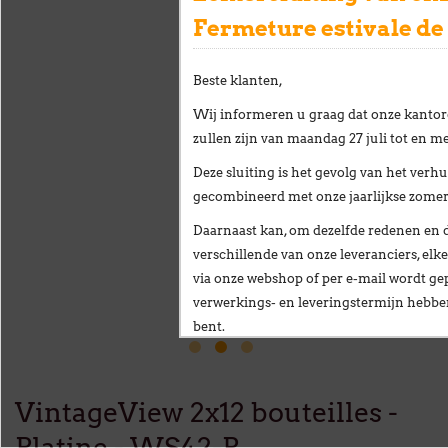
Fermeture estivale de
Beste klanten,
Wij informeren u graag dat onze kantor
zullen zijn van
maandag 27 juli tot en me
Deze sluiting is het gevolg van het
verhu
gecombineerd met onze
jaarlijkse zome
Daarnaast kan, om dezelfde redenen en 
verschillende van onze leveranciers,
elke
via onze webshop of per e-mail
wordt gep
verwerkings- en leveringstermijn hebb
bent.
Wij stellen alles in het werk om deze ve
te beperken en danken u oprecht voor u
VintageView 2x12 bouteilles -
Vanaf
maandag 24 augustus
verwelkomen
Platine - WS42-P
nieuwe vestiging op het volgende adres: