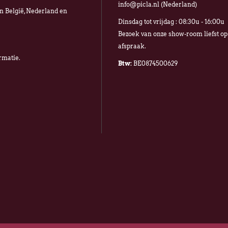
info@picla.nl (Nederland)
in België, Nederland en
Dinsdag tot vrijdag : 08:30u - 16:00u
Bezoek van onze show-room liefst op
afspraak.
rmatie.
Btw:
BE0874500629