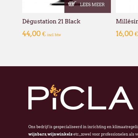
LEES MEER
Dégustation 21 Black
Millési
44,00 €
16,00 
incl. btw
Ons bedrijf is gespecialiseerd in inrichting en klimaatregel
wijnbars
,
wijnwinkels
etc., zowel voor professionelen als v