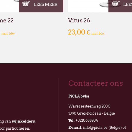
LEES MEER
LEE
me 22
Vitus 26
€
23,00 €
incl. btw
incl. btw
Contacteer ons
PiCLA bvba
Waversesteenweg 203C
1390 Grez-Doiceau - België
Tel:
+3210688704
ing van
wijnkelders
,
E-mail:
info@picla.be (België) of
oor particulieren.