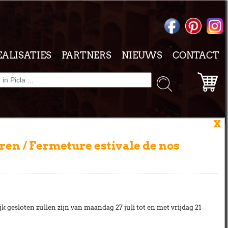
EALISATIES
PARTNERS
NIEUWS
CONTACT
X
en / Fermeture estivale de nos
WINKELWAGEN
ingen zijn
k gesloten zullen zijn van
maandag 27 juli tot en met vrijdag 21
ion ISO en
Uw winkelwagen is leeg.