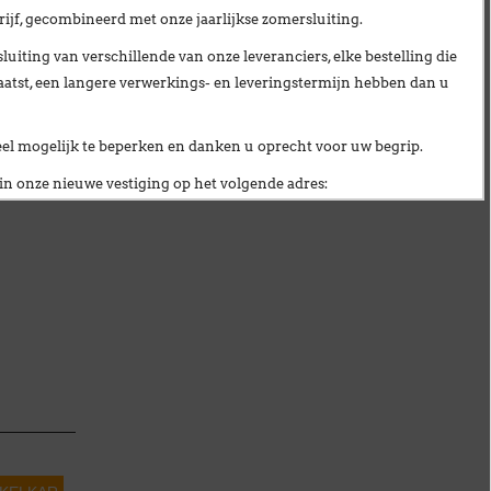
ebruikt op
ijf
, gecombineerd met onze
jaarlijkse zomersluiting
.
ier gevuld
uiting van verschillende van onze leveranciers,
elke bestelling die
e wijn een
aatst, een langere verwerkings- en leveringstermijn hebben dan u
taat tot de
heid lucht
kkelen. Dit
veel mogelijk te beperken en danken u oprecht voor uw begrip.
 zodat de
n onze nieuwe vestiging op het volgende adres:
s.
ionnellement fermés
du lundi 27 juillet au vendredi 21 août inclus
.
ciété
ainsi qu'à notre
fermeture estivale annuelle
.